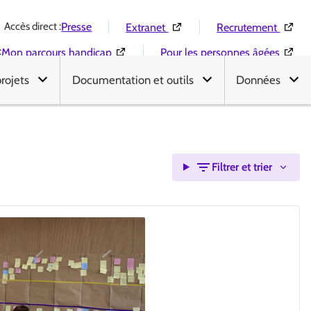
Accès direct :
(Ouverture dans une nouvelle 
(Ouver
Presse
Extranet
Recrutement
:
(Ouverture dans une nouvelle fenêtre)
(Ouver
Mon parcours handicap
Pour les personnes âgées
projets
Documentation et outils
Données
Filtrer et trier