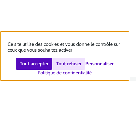
Ce site utilise des cookies et vous donne le contrôle sur
ceux que vous souhaitez activer
Tout accepter
Tout refuser
Personnaliser
Politique de confidentialité
Nous contacter
Accessibilité : totalement conforme
Plan du site
Mentions légales
Politique et gestion des cookies
Sécurité et RGPD
Se désabonner aux communications de la CNSA