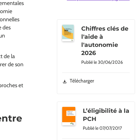
tementales
nomie
ionnelles
e des
Chiffres clés de
 un
l'aide à
l'autonomie
2026
t de la
Publié le
30/06/2026
urer de son
Télécharger
proches et
e dans une nouvelle fenêtre)
L’éligibilité à la
entre
PCH
Publié le
07/07/2017