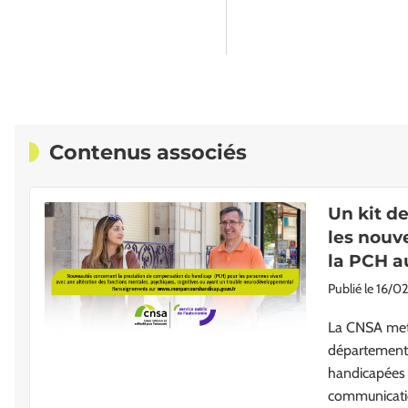
Contenus associés
Un kit d
les nouv
la PCH au
Publié le
16/0
La CNSA met 
département
handicapées 
communication