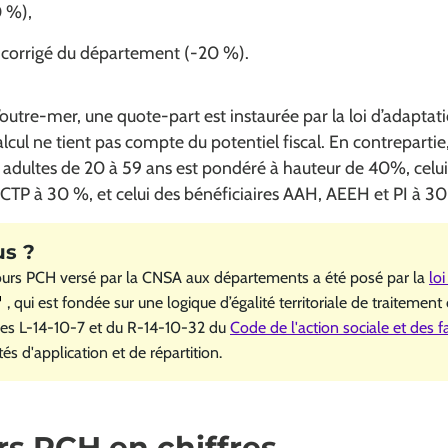
0 %),
al corrigé du département (-20 %).
d’outre-mer, une quote-part est instaurée par la loi d’adaptat
alcul ne tient pas compte du potentiel fiscal. En contrepartie,
dultes de 20 à 59 ans est pondéré à hauteur de 40%, celui
ACTP à 30 %, et celui des bénéficiaires AAH, AEEH et PI à 3
ours PCH versé par la CNSA aux départements a été posé par la
lo
uverture dans une nouvelle fenêtre)
, qui est fondée sur une logique d’égalité territoriale de traitement
cles L-14-10-7 et du R-14-10-32 du
Code de l'action sociale et des f
és d'application et de répartition.
s PCH en chiffres