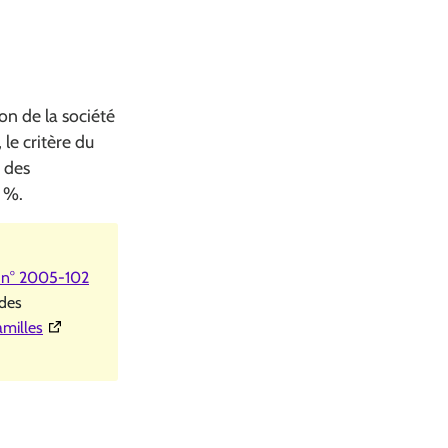
ion de la société
 le critère du
 des
0 %.
i n° 2005-102
 des
(Ouverture dans une nouvelle fenêtre)
amilles