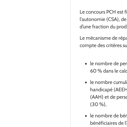
Le concours PCH est fi
l'autonomie (CSA), de 
d’une fraction du produ
Le mécanisme de répar
compte des critères su
le nombre de per
60 % dans le cal
le nombre cumulé 
handicapé (AEEH)
(AAH) et de pers
(30 %),
le nombre de bén
bénéficiaires de 