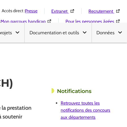
Accès direct :
(Ouverture dans une nouvelle 
(Ouver
Presse
Extranet
Recrutement
:
(Ouverture dans une nouvelle fenêtre)
(Ouver
Mon parcours handicap
Pour les personnes âgées
projets
Documentation et outils
Données
CH)
Notifications
Retrouvez toutes les
 la prestation
notifications des concours
à soutenir
aux départements