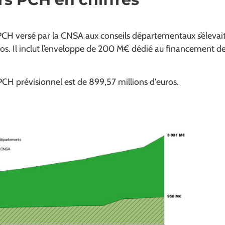
PCH versé par la CNSA aux conseils départementaux s’élevait
ros. Il inclut l’enveloppe de 200 M€ dédié au financement d
CH prévisionnel est de 899,57 millions d'euros.