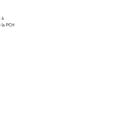
 à
e la PCH