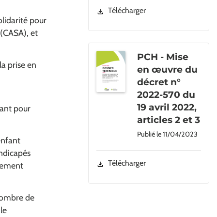
Télécharger
lidarité pour
 (CASA), et
PCH - Mise
a prise en
en œuvre du
décret n°
2022-570 du
19 avril 2022,
rant pour
articles 2 et 3
Publié le
11/04/2023
enfant
andicapés
Télécharger
rtement
nombre de
le