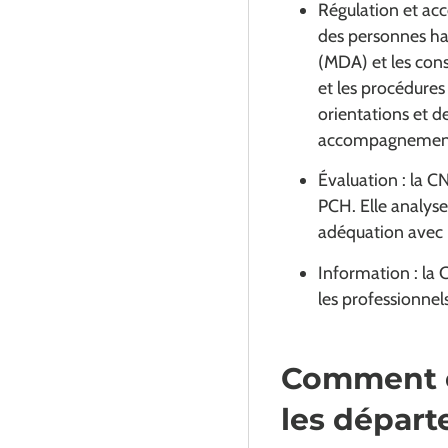
Régulation et ac
des personnes h
(MDA) et les con
et les procédures
orientations et d
accompagnement é
Évaluation : la CN
PCH. Elle analyse
adéquation avec 
Information : la 
les professionnels
Comment e
les dépar