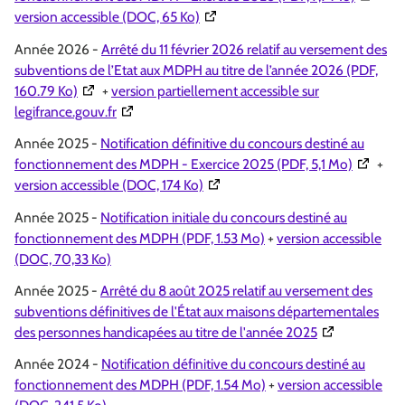
(Ouverture dans une nouvelle fenê
version accessible (DOC, 65 Ko)
Année 2026 -
Arrêté du 11 février 2026 relatif au versement des
subventions de l’Etat aux MDPH au titre de l’année 2026 (PDF,
(Ouverture dans une nouvelle fenêtre)
160.79 Ko)
+
version partiellement accessible sur
(Ouverture dans une nouvelle fenêtre)
legifrance.gouv.fr
Année 2025 -
Notification définitive du concours destiné au
(Ouvertu
fonctionnement des MDPH - Exercice 2025 (PDF, 5,1 Mo)
+
(Ouverture dans une nouvelle fenê
version accessible (DOC, 174 Ko)
Année 2025 -
Notification initiale du concours destiné au
fonctionnement des MDPH (PDF, 1.53 Mo)
+
version accessible
(DOC, 70,33 Ko)
Année 2025 -
Arrêté du 8 août 2025 relatif au versement des
subventions définitives de l'État aux maisons départementales
(Ouverture dan
des personnes handicapées au titre de l'année 2025
Année 2024 -
Notification définitive du concours destiné au
fonctionnement des MDPH (PDF, 1.54 Mo)
+
version accessible