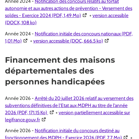
Année 2024 -
Notification des concours relatifs au forfait
autonomie et aux autres actions de prévention - Versement des
(Ouverture dans une nouvell
soldes - Exercice 2024 (PDF, 1,49 Mo)
+
version accessible
(DOCX, 108 ko)
Année 2024 -
Notification initiale des concours nationaux (PDF,
(Ouverture dans une nouvelle fenêtre)
(Ouverture dans u
1,01 Mo)
+
version accessible (DOC, 666.5 ko)
Financement des maisons
départementales des
personnes handicapées
Année 2026 -
Arrêté du 20 juillet 2026 relatif au versement des
subventions définitives de l’Etat aux MDPH au titre de l’année
(Ouverture dans une nouvelle fenêtre)
2026 (PDF, 171.15 Ko)
+
version partiellement accessible sur
(Ouverture dans une nouvelle fenêtre)
legifrance.gouv.fr
Année 2026 -
Notification initiale du concours destiné au
(Ouvertu
fonctionnement des MDPH - Exercice 2026 (PDF, 7,7 Mo)
+