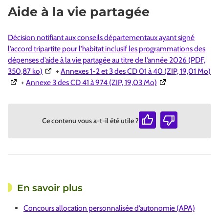
Aide à la vie partagée
Décision notifiant aux conseils départementaux ayant signé
l’accord tripartite pour l’habitat inclusif les programmations des
dépenses d’aide à la vie partagée au titre de l’année 2026 (PDF,
(Ouverture dans une nouvelle fenêtre)
(O
350,87 ko)
+
Annexes 1-2 et 3 des CD 01 à 40 (ZIP, 19,01 Mo)
(Ouverture dans un
+
Annexe 3 des CD 41 à 974 (ZIP, 19,03 Mo)
Ce contenu vous a-t-il été utile ?
En savoir plus
Concours allocation personnalisée d’autonomie (APA)