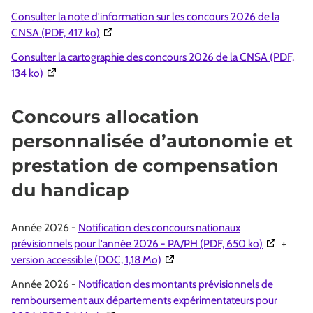
Consulter la note d'information sur les concours 2026 de la
(Ouverture dans une nouvelle fenêtre)
CNSA (PDF, 417 ko)
Consulter la cartographie des concours 2026 de la CNSA (PDF,
(Ouverture dans une nouvelle fenêtre)
134 ko)
Concours allocation
personnalisée d’autonomie et
prestation de compensation
du handicap
Année 2026 -
Notification des concours nationaux
(Ouverture
prévisionnels pour l'année 2026 - PA/PH (PDF, 650 ko)
+
(Ouverture dans une nouvelle fen
version accessible (DOC, 1,18 Mo)
Année 2026 -
Notification des montants prévisionnels de
remboursement aux départements expérimentateurs pour