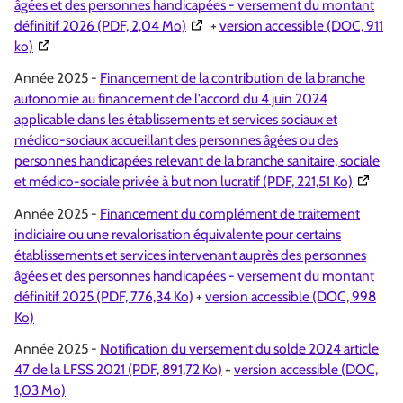
âgées et des personnes handicapées - versement du montant
(Ouverture dans une nouvelle fenêtr
définitif 2026 (PDF, 2,04 Mo)
+
version accessible (DOC, 911
(Ouverture dans une nouvelle fenêtre)
ko)
Année 2025 -
Financement de la contribution de la branche
autonomie au financement de l'accord du 4 juin 2024
applicable dans les établissements et services sociaux et
médico-sociaux accueillant des personnes âgées ou des
personnes handicapées relevant de la branche sanitaire, sociale
(Ouvertu
et médico-sociale privée à but non lucratif (PDF, 221,51 Ko)
Année 2025 -
Financement du complément de traitement
indiciaire ou une revalorisation équivalente pour certains
établissements et services intervenant auprès des personnes
âgées et des personnes handicapées - versement du montant
définitif 2025 (PDF, 776,34 Ko)
+
version accessible (DOC, 998
Ko)
Année 2025 -
Notification du versement du solde 2024 article
47 de la LFSS 2021 (PDF, 891,72 Ko)
+
version accessible (DOC,
1,03 Mo)