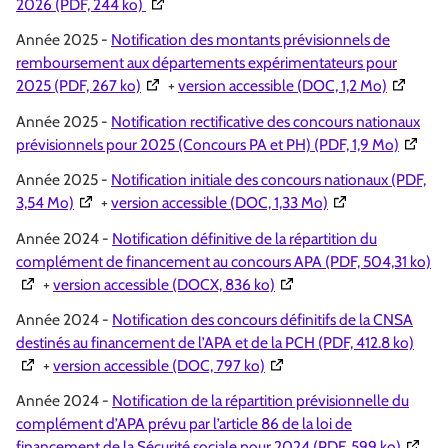
(Ouverture dans une nouvelle fenêtre)
2026 (PDF, 244 ko)
Année 2025 -
Notification des montants prévisionnels de
remboursement aux départements expérimentateurs pour
(Ouverture dans une nouvelle fenêtre)
(Ouvertur
2025 (PDF, 267 ko)
+
version accessible (DOC, 1,2 Mo)
Année 2025 -
Notification rectificative des concours nationaux
(Ouvert
prévisionnels pour 2025 (Concours PA et PH) (PDF, 1,9 Mo)
Année 2025 -
Notification initiale des concours nationaux (PDF,
(Ouverture dans une nouvelle fenêtre)
(Ouverture dans u
3,54 Mo)
+
version accessible (DOC, 1,33 Mo)
Année 2024 -
Notification définitive de la répartition du
(O
complément de financement au concours APA (PDF, 504,31 ko)
(Ouverture dans une nouve
+
version accessible (DOCX, 836 ko)
Année 2024 -
Notification des concours définitifs de la CNSA
(Ouve
destinés au financement de l’APA et de la PCH (PDF, 412.8 ko)
(Ouverture dans une nouvell
+
version accessible (DOC, 797 ko)
Année 2024 -
Notification de la répartition prévisionnelle du
complément d’APA prévu par l’article 86 de la loi de
(Ouvert
financement de la Sécurité sociale pour 2024 (PDF, 599 ko)