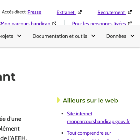
Accès direct :
(Ouverture dans une nouvelle 
(Ouver
Presse
Extranet
Recrutement
:
(Ouverture dans une nouvelle fenêtre)
(Ouver
Mon parcours handicap
Pour les personnes âgées
projets
Documentation et outils
Données
ant
Ailleurs sur le web
Site internet
ée d’une
monparcourshandicap.gouv.fr
mplément
Tout comprendre sur
 de l'AEEH.