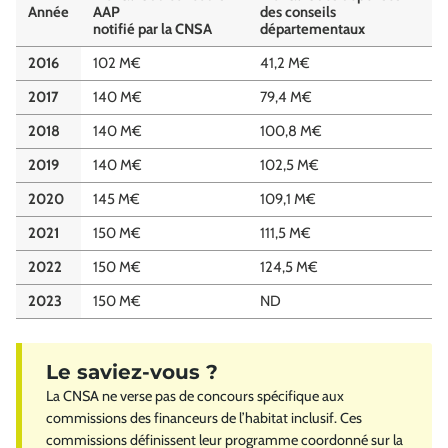
Année
AAP
des conseils
notifié par la CNSA
départementaux
2016
102 M€
41,2 M€
2017
140 M€
79,4 M€
2018
140 M€
100,8 M€
2019
140 M€
102,5 M€
2020
145 M€
109,1 M€
2021
150 M€
111,5 M€
2022
150 M€
124,5 M€
2023
150 M€
ND
La CNSA ne verse pas de concours spécifique aux
commissions des financeurs de l’habitat inclusif. Ces
commissions définissent leur programme coordonné sur la