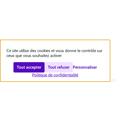
Ce site utilise des cookies et vous donne le contrôle sur
ceux que vous souhaitez activer
Tout accepter
Tout refuser
Personnaliser
Politique de confidentialité
Nous contacter
Accessibilité : totalement conforme
Plan du site
Mentions légales
Politique et gestion des cookies
Sécurité et RGPD
Se désabonner aux communications de la CNSA