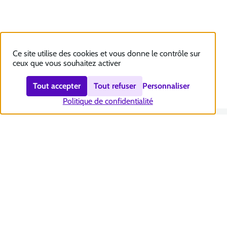
Ce site utilise des cookies et vous donne le contrôle sur
ceux que vous souhaitez activer
Tout accepter
Tout refuser
Personnaliser
Politique de confidentialité
Nous contacter
Accessibilité : totalement conforme
Plan du site
Mentions légales
Politique et gestion des cookies
Sécurité et RGPD
Se désabonner aux communications de la CNSA