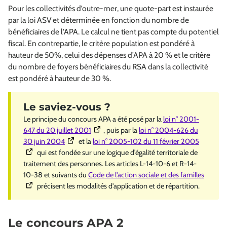
Pour les collectivités d’outre-mer, une quote-part est instaurée
par la loi ASV et déterminée en fonction du nombre de
bénéficiaires de l’APA. Le calcul ne tient pas compte du potentiel
fiscal. En contrepartie, le critère population est pondéré à
hauteur de 50%, celui des dépenses d’APA à 20 % et le critère
du nombre de foyers bénéficiaires du RSA dans la collectivité
est pondéré à hauteur de 30 %.
Le principe du concours APA a été posé par la
loi n° 2001-
(Ouverture dans une nouvelle fenêtre)
647 du 20 juillet 2001
, puis par la
loi n° 2004-626 du
(Ouverture dans une nouvelle fenêtre)
(Ouvertu
30 juin 2004
et la
loi n° 2005-102 du 11 février 2005
qui est fondée sur une logique d’égalité territoriale de
traitement des personnes. Les articles L-14-10-6 et R-14-
(Ouvert
10-38 et suivants du
Code de l'action sociale et des familles
précisent les modalités d'application et de répartition.
Le concours APA 2