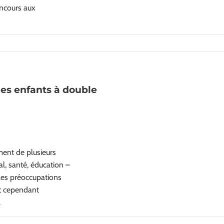
oncours aux
s enfants à double
ment de plusieurs
l, santé, éducation –
 les préoccupations
ent cependant
.