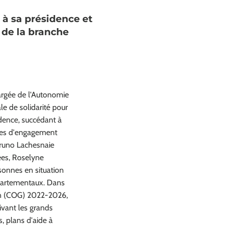
 à sa présidence et
 de la branche
argée de l'Autonomie
le de solidarité pour
idence, succédant à
ées d'engagement
 Bruno Lachesnaie
ées, Roselyne
sonnes en situation
épartementaux. Dans
ion (COG) 2022-2026,
ivant les grands
, plans d'aide à