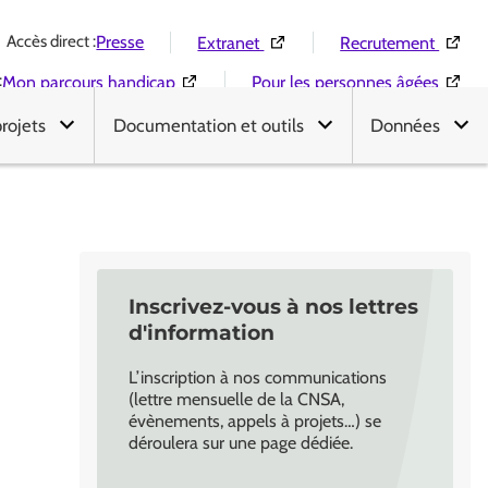
Accès direct :
(Ouverture dans une nouvelle 
(Ouver
Presse
Extranet
Recrutement
:
(Ouverture dans une nouvelle fenêtre)
(Ouver
Mon parcours handicap
Pour les personnes âgées
projets
Documentation et outils
Données
Inscrivez-vous à nos lettres
d'information
L’inscription à nos communications
(lettre mensuelle de la CNSA,
évènements, appels à projets…) se
déroulera sur une page dédiée.