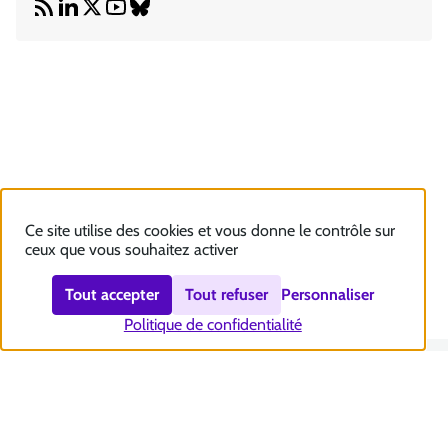
Ce site utilise des cookies et vous donne le contrôle sur
ceux que vous souhaitez activer
Tout accepter
Tout refuser
Personnaliser
Politique de confidentialité
Nous contacter
Accessibilité : totalement conforme
Plan du site
Mentions légales
Politique et gestion des cookies
Sécurité et RGPD
Se désabonner aux communications de la CNSA