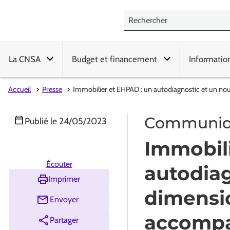
La CNSA
Budget et financement
Informatio
Accueil
Presse
Immobilier et EHPAD : un autodiagnostic et un no
Communiqu
Publié le
24/05/2023
Immobili
Écouter
autodiag
Imprimer
dimensi
Envoyer
accompa
Partager