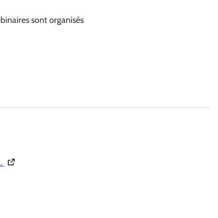
binaires sont organisés
(Ouverture dans une nouvelle fenêtre)
e…