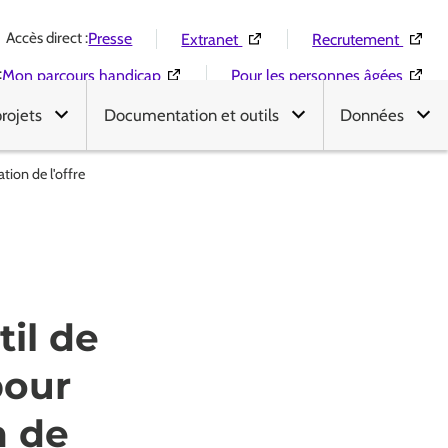
Accès direct :
(Ouverture dans une nouvelle 
(Ouver
Presse
Extranet
Recrutement
:
(Ouverture dans une nouvelle fenêtre)
(Ouver
Mon parcours handicap
Pour les personnes âgées
projets
Documentation et outils
Données
ion de l'offre
il de
pour
n de