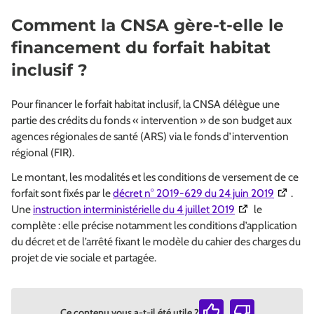
Comment la CNSA gère-t-elle le
financement du forfait habitat
inclusif ?
Pour financer le forfait habitat inclusif, la CNSA délègue une
partie des crédits du fonds « intervention » de son budget aux
agences régionales de santé (ARS) via le fonds d’intervention
régional (FIR).
Le montant, les modalités et les conditions de versement de ce
(Ouvertu
forfait sont fixés par le
décret n° 2019-629 du 24 juin 2019
.
(Ouverture dans 
Une
instruction interministérielle du 4 juillet 2019
le
complète : elle précise notamment les conditions d’application
du décret et de l’arrêté fixant le modèle du cahier des charges du
projet de vie sociale et partagée.
Ce contenu vous a-t-il été utile ?