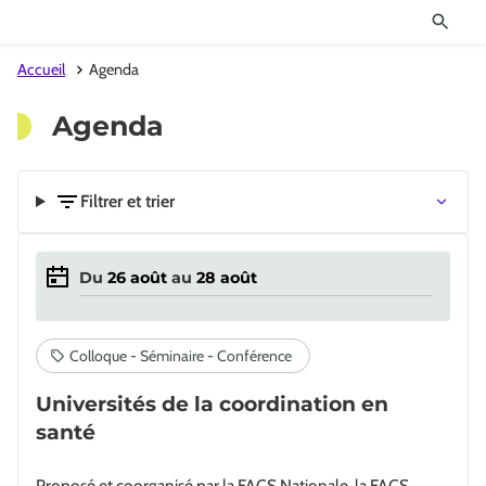
Accueil
Agenda
Agenda
Filtrer et trier
Du
26
août
au
28
août
Universités de la coordination en
santé
Proposé et coorganisé par la FACS Nationale, la FACS