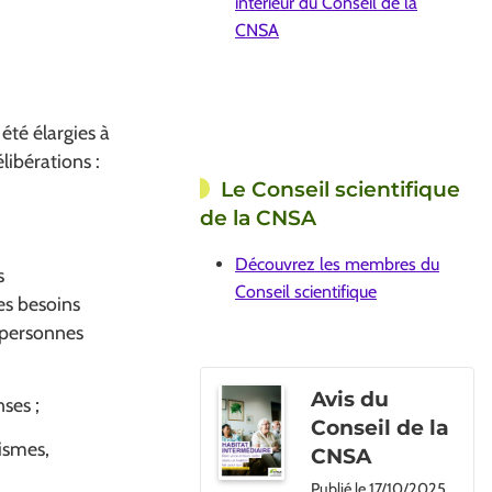
intérieur du Conseil de la
CNSA
été élargies à
libérations :
Le Conseil scientifique
de la CNSA
Découvrez les membres du
s
Conseil scientifique
des besoins
x personnes
Avis du
ses ;
Conseil de la
nismes,
CNSA
Publié le
17/10/2025