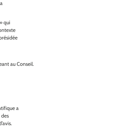
la
» qui
contexte
 présidée
eant au Conseil.
tifique a
n des
’avis.