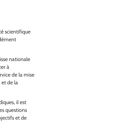
é scientifique
ondément
sse nationale
ter à
rvice de la mise
 et de la
iques, il est
des questions
jectifs et de