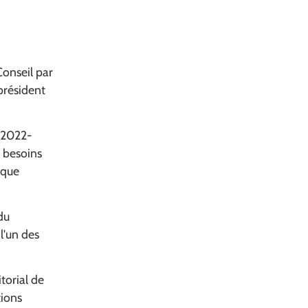
Conseil par
 président
G 2022-
s besoins
 que
du
 l'un des
torial de
tions