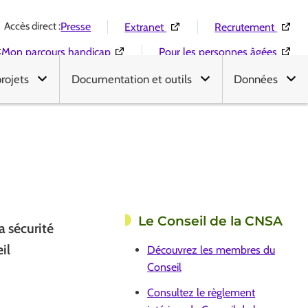
Accès direct :
(Ouverture dans une nouvelle 
(Ouver
Presse
Extranet
Recrutement
:
(Ouverture dans une nouvelle fenêtre)
(Ouver
Mon parcours handicap
Pour les personnes âgées
projets
Documentation et outils
Données
Le Conseil de la CNSA
a sécurité
il
Découvrez les membres du
Conseil
Consultez le règlement