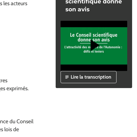
scientifique donne
 les acteurs
son avis
(Ouv
Lire la transcription
tres
ges exprimés.
ance du Conseil
s lois de