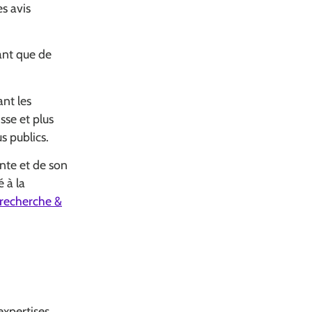
es avis
tant que de
ant les
isse et plus
s publics.
nte et de son
 à la
recherche &
 expertises