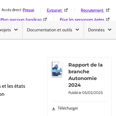
Accès direct :
(Ouverture dans une nouvelle 
(Ouver
Presse
Extranet
Recrutement
:
(Ouverture dans une nouvelle fenêtre)
(Ouver
Mon parcours handicap
Pour les personnes âgées
projets
Documentation et outils
Données
Rapport de la
branche
Autonomie
2024
et les états
Publié le
05/02/2025
ion
Télécharger