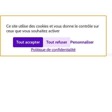
Ce site utilise des cookies et vous donne le contrôle sur
ceux que vous souhaitez activer
Tout accepter
Tout refuser
Personnaliser
Politique de confidentialité
Nous contacter
Accessibilité : totalement conforme
Plan du site
Mentions légales
Politique et gestion des cookies
Sécurité et RGPD
Se désabonner aux communications de la CNSA