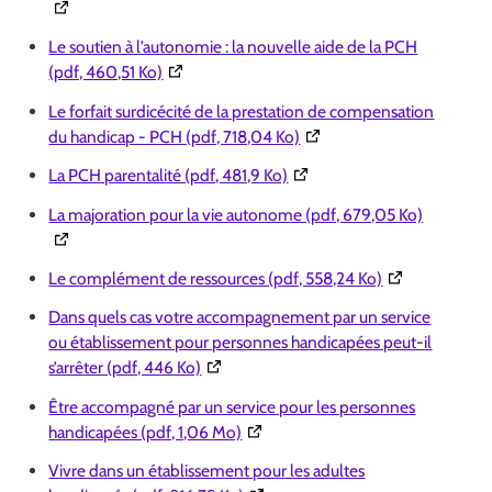
Le soutien à l’autonomie : la nouvelle aide de la PCH
(Ouverture dans une nouvelle fenêtre)
(pdf, 460,51 Ko)
Le forfait surdicécité de la prestation de compensation
(Ouverture dans une nouve
du handicap - PCH (pdf, 718,04 Ko)
(Ouverture dans une nouvell
La PCH parentalité (pdf, 481,9 Ko)
(Ouvertur
La majoration pour la vie autonome (pdf, 679,05 Ko)
(Ouverture dan
Le complément de ressources (pdf, 558,24 Ko)
Dans quels cas votre accompagnement par un service
ou établissement pour personnes handicapées peut-il
(Ouverture dans une nouvelle fenêtre)
s’arrêter (pdf, 446 Ko)
Être accompagné par un service pour les personnes
(Ouverture dans une nouvelle fenê
handicapées (pdf, 1,06 Mo)
Vivre dans un établissement pour les adultes