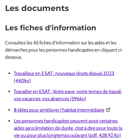
Les documents
Les fiches d'information
Consultez les 45 fiches d'information sur les aides et les
démarches pour les personnes handicapées en cliquant ci-
dessous.
Travailleur en ESAT : nouveaux droits depuis 2023
(440ko)
Travailler en ESAT : Votre paye, votre temps de travail,
vos vacances, vos absences (596ko)
(Ouverture dans 
8 idées pour améliorer l'habitat intermédiaire
Les personnes handicapées peuvent avoir certaines
aides sans limitation de durée, c’est à dire pour toute la
(Ouvertur
vie ou pour plus longtemps qu’avant (pdf, 428,92 Ko)