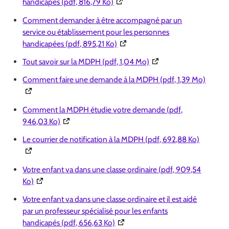
(Ouverture dans une nouvelle fenê
handicapés (pdf, 816,79 Ko)
Comment demander à être accompagné par un
service ou établissement pour les personnes
(Ouverture dans une nouvelle fen
handicapées (pdf, 895,21 Ko)
(Ouverture dans une nou
Tout savoir sur la MDPH (pdf, 1,04 Mo)
(Ouver
Comment faire une demande à la MDPH (pdf, 1,39 Mo)
Comment la MDPH étudie votre demande (pdf,
(Ouverture dans une nouvelle fenêtre)
946,03 Ko)
(Ouvertu
Le courrier de notification à la MDPH (pdf, 692,88 Ko)
Votre enfant va dans une classe ordinaire (pdf, 909,54
(Ouverture dans une nouvelle fenêtre)
Ko)
Votre enfant va dans une classe ordinaire et il est aidé
par un professeur spécialisé pour les enfants
(Ouverture dans une nouvelle fen
handicapés (pdf, 656,63 Ko)