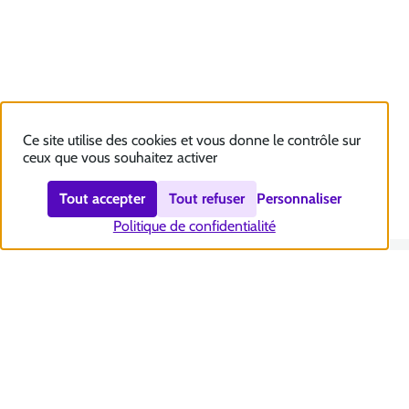
Ce site utilise des cookies et vous donne le contrôle sur
ceux que vous souhaitez activer
Tout accepter
Tout refuser
Personnaliser
Politique de confidentialité
Nous contacter
Accessibilité : totalement conforme
Plan du site
Mentions légales
Politique et gestion des cookies
Sécurité et RGPD
Se désabonner aux communications de la CNSA