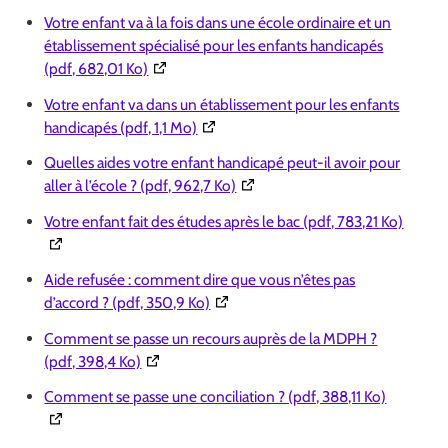
Votre enfant va à la fois dans une école ordinaire et un
établissement spécialisé pour les enfants handicapés
(Ouverture dans une nouvelle fenêtre)
(pdf, 682,01 Ko)
Votre enfant va dans un établissement pour les enfants
(Ouverture dans une nouvelle fenêtre)
handicapés (pdf, 1,1 Mo)
Quelles aides votre enfant handicapé peut-il avoir pour
(Ouverture dans une nouvelle fe
aller à l’école ? (pdf, 962,7 Ko)
(Ouver
Votre enfant fait des études après le bac (pdf, 783,21 Ko)
Aide refusée : comment dire que vous n’êtes pas
(Ouverture dans une nouvelle fenêtr
d’accord ? (pdf, 350,9 Ko)
Comment se passe un recours auprès de la MDPH ?
(Ouverture dans une nouvelle fenêtre)
(pdf, 398,4 Ko)
(Ouvertur
Comment se passe une conciliation ? (pdf, 388,11 Ko)