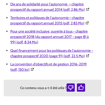
Dix ans de solidarité pour l'autonomie – chapitre
(Ouverture d
prospectif du rapport annuel 2014 (pdf, 2,86 Mo)
Territoires et politiques de l'autonomie – chapitre
(Ouverture da
prospectif du rapport annuel 2015 (pdf, 2,83 Mo)
Pour une société inclusive, ouverte à tous - chapitre
prospectif 2018 (du rapport annuel 2017 - page 81 à
99) (pdf, 8,34 Mo)
Quel financement pour les politiques de l'autonomie -
(Ouverture d
chapitre prospectif 2020 (page 91) (pdf, 22,5 Mo)
La convention d’objectifs et de gestion 2016-2019
(Ouverture dans une nouvelle fenêtre)
(pdf, 150 ko)
Ce contenu vous a-t-il été utile ?