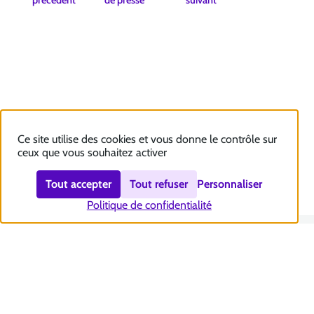
Ce site utilise des cookies et vous donne le contrôle sur
ceux que vous souhaitez activer
Tout accepter
Tout refuser
Personnaliser
Politique de confidentialité
Nous contacter
Accessibilité : totalement conforme
Plan du site
Mentions légales
Politique et gestion des cookies
Sécurité et RGPD
Se désabonner aux communications de la CNSA