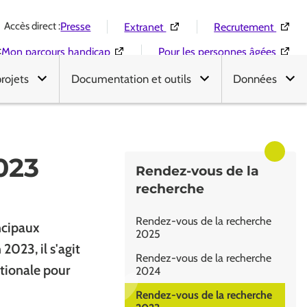
Accès direct :
(Ouverture dans une nouvelle 
(Ouver
Presse
Extranet
Recrutement
:
(Ouverture dans une nouvelle fenêtre)
(Ouver
Mon parcours handicap
Pour les personnes âgées
projets
Documentation et outils
Données
023
Rendez-vous de la
recherche
Rendez-vous de la recherche
ncipaux
2025
2023, il s'agit
Rendez-vous de la recherche
tionale pour
2024
Rendez-vous de la recherche