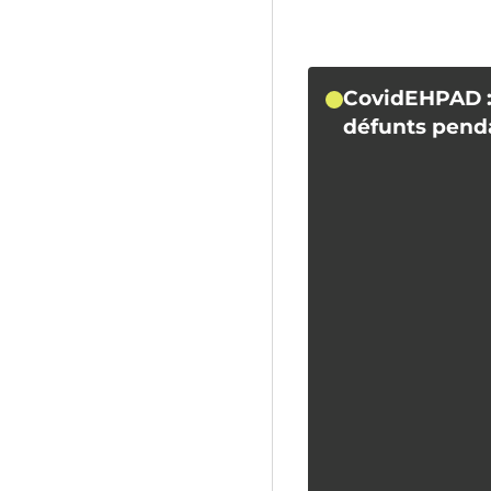
CovidEHPAD :
défunts penda