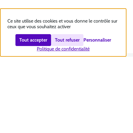
Ce site utilise des cookies et vous donne le contrôle sur
ceux que vous souhaitez activer
Tout accepter
Tout refuser
Personnaliser
Politique de confidentialité
Nous contacter
Accessibilité : totalement conforme
Plan du site
Mentions légales
Politique et gestion des cookies
Sécurité et RGPD
Se désabonner aux communications de la CNSA