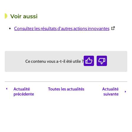
Voir aussi
(Ouverture 
Consultez les résultats d'autres actions innovantes
Ce contenu vous a-t-il été utile ?
Actualité
Toutes les actualités
Actualité
précédente
suivante