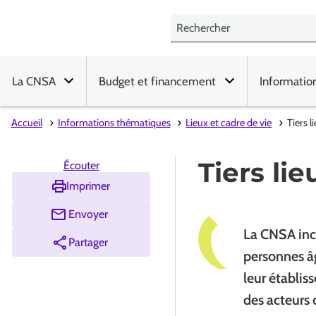
La CNSA
Budget et financement
Informatio
Accueil
Informations thématiques
Lieux et cadre de vie
Tiers l
Tiers lie
Écouter
Imprimer
Envoyer
La CNSA inc
Partager
personnes âg
leur établis
des acteurs d