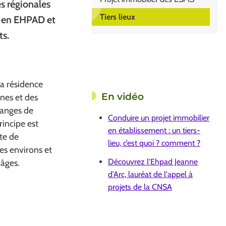
es régionales
Tiers lieux
ux en EHPAD et
ts.
la résidence
En vidéo
nnes et des
hanges de
Conduire un projet immobilier
rincipe est
en établissement : un tiers-
te de
lieu, c’est quoi ? comment ?
es environs et
Découvrez l'Ehpad Jeanne
 âges.
d’Arc, lauréat de l'appel à
projets de la CNSA