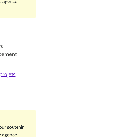
re agence
rs
uipement
projets
our soutenir
re agence