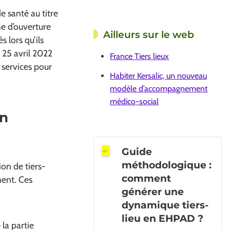
e santé au titre
me d’ouverture
Ailleurs sur le web
s lors qu’ils
u 25 avril 2022
France Tiers lieux
 services pour
Habiter Kersalic, un nouveau
modèle d’accompagnement
médico-social
en
Guide
méthodologique :
ion de tiers-
comment
ment. Ces
générer une
dynamique tiers-
lieu en EHPAD ?
la partie