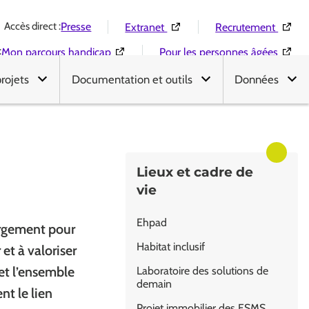
Accès direct :
(Ouverture dans une nouvelle 
(Ouver
Presse
Extranet
Recrutement
:
(Ouverture dans une nouvelle fenêtre)
(Ouver
Mon parcours handicap
Pour les personnes âgées
projets
Documentation et outils
Données
Lieux et cadre de
vie
Ehpad
ergement pour
Habitat inclusif
et à valoriser
 et l’ensemble
Laboratoire des solutions de
demain
nt le lien
Projet immobilier des ESMS