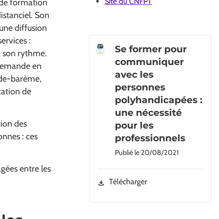
Site du CNFPT
 de formation
stanciel. Son
une diffusion
ervices :
Se former pour
à son rythme.
communiquer
 demande en
avec les
uide-barème,
personnes
tation de
polyhandicapées :
une nécessité
tion des
pour les
onnes : ces
professionnels
Publié le
20/08/2021
gées entre les
Télécharger