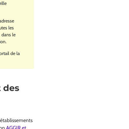
ille
’adresse
tes les
s dans le
ion.
rtail de la
t des
 établissements
ion
AGGIR et