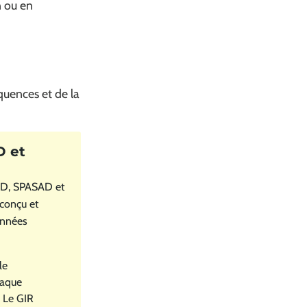
n ou en
quences et de la
IAD, SPASAD et
 conçu et
onnées
le
haque
 Le GIR