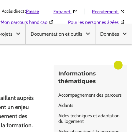
Accès direct :
(Ouverture dans une nouvelle 
(Ouver
Presse
Extranet
Recrutement
:
(Ouverture dans une nouvelle fenêtre)
(Ouver
Mon parcours handicap
Pour les personnes âgées
projets
Documentation et outils
Données
Informations
thématiques
Accompagnement des parcours
aillant auprès
Aidants
ont un enjeu
oppement des
Aides techniques et adaptation
du logement
la formation.
Aides et services à la personne