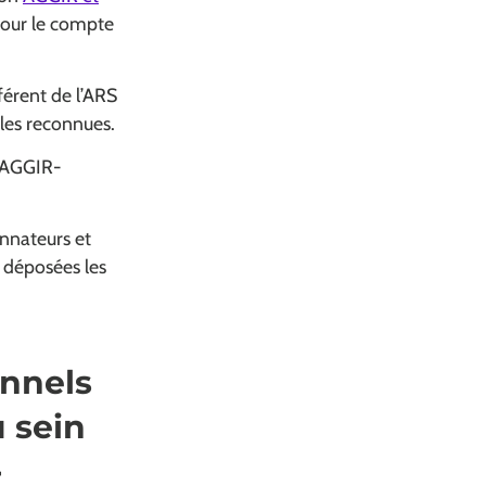
 pour le compte
érent de l’ARS
eules reconnues.
r AGGIR-
nnateurs et
t déposées les
onnels
 sein
-