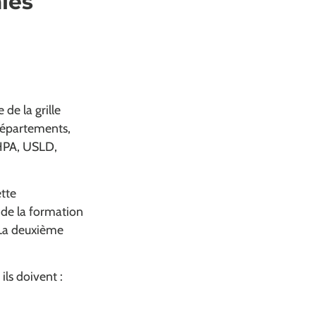
les
de la grille
départements,
EHPA, USLD,
ette
 de la formation
. La deuxième
ils doivent :