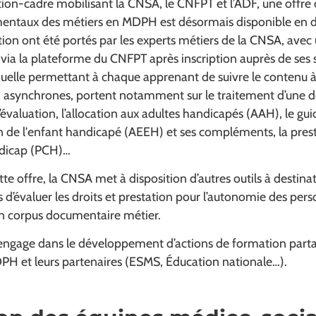
tion-cadre mobilisant la CNSA, le CNFPT et l’ADF, une offre
entaux des métiers en MDPH est désormais disponible en di
on ont été portés par les experts métiers de la CNSA, avec 
 via la plateforme du CNFPT après inscription auprès de ses s
viduelle permettant à chaque apprenant de suivre le contenu 
s, asynchrones, portent notamment sur le traitement d’une
valuation, l’allocation aux adultes handicapés (AAH), le g
on de l'enfant handicapé (AEEH) et ses compléments, la pres
dicap (PCH)…
 offre, la CNSA met à disposition d’autres outils à destina
 d’évaluer les droits et prestation pour l’autonomie des pers
 un corpus documentaire métier.
s’engage dans le développement d’actions de formation parta
PH et leurs partenaires (ESMS, Éducation nationale…).