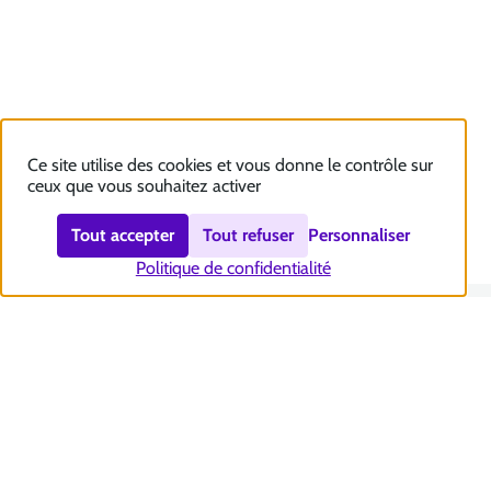
Ce site utilise des cookies et vous donne le contrôle sur
ceux que vous souhaitez activer
Tout accepter
Tout refuser
Personnaliser
Politique de confidentialité
Nous contacter
Accessibilité : totalement conforme
Plan du site
Mentions légales
Politique et gestion des cookies
Sécurité et RGPD
Se désabonner aux communications de la CNSA