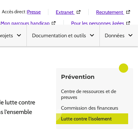
Accès direct :
(Ouverture dans une nouvelle 
(Ouver
Presse
Extranet
Recrutement
:
(Ouverture dans une nouvelle fenêtre)
(Ouver
Mon parcours handicap
Pour les personnes âgées
projets
Documentation et outils
Données
Prévention
Centre de ressources et de
preuves
e lutte contre
Commission des financeurs
ns l’ensemble
Lutte contre l'isolement