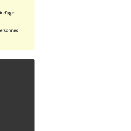
r d’agir
 personnes
une nouvelle fenêtre)