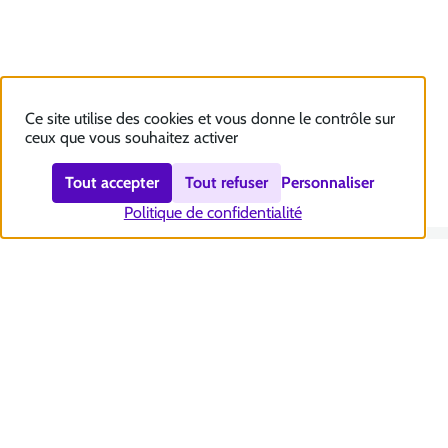
Ce site utilise des cookies et vous donne le contrôle sur
ceux que vous souhaitez activer
Tout accepter
Tout refuser
Personnaliser
Politique de confidentialité
Nous contacter
Accessibilité : totalement conforme
Plan du site
Mentions légales
Politique et gestion des cookies
Sécurité et RGPD
Se désabonner aux communications de la CNSA