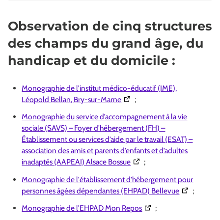
Observation de cinq structures
des champs du grand âge, du
handicap et du domicile :
Monographie de l'institut médico-éducatif (IME),
(Ouverture dans une nouvelle 
Léopold Bellan, Bry-sur-Marne
;
Monographie du service d’accompagnement à la vie
sociale (SAVS) – Foyer d’hébergement (FH) –
Établissement ou services d’aide par le travail (ESAT) –
association des amis et parents d’enfants et d’adultes
(Ouverture dans une nouvel
inadaptés (AAPEAI) Alsace Bossue
;
Monographie de l'établissement d’hébergement pour
(Ouverture d
personnes âgées dépendantes (EHPAD) Bellevue
;
(Ouverture dans une nou
Monographie de l'EHPAD Mon Repos
;