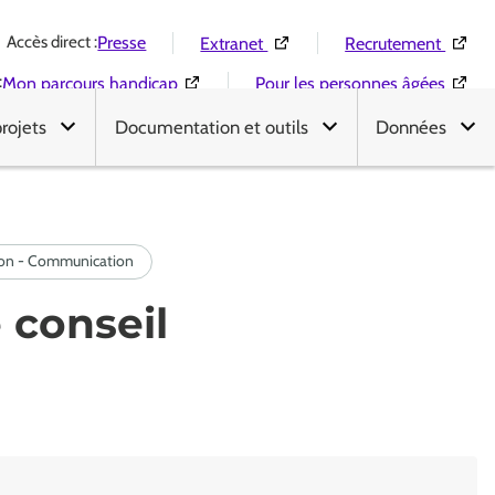
Accès direct :
(Ouverture dans une nouvelle 
(Ouver
Presse
Extranet
Recrutement
:
(Ouverture dans une nouvelle fenêtre)
(Ouver
Mon parcours handicap
Pour les personnes âgées
projets
Documentation et outils
Données
 conseil