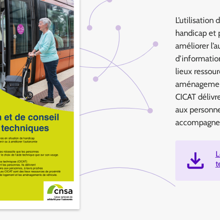
L’utilisation
handicap et 
améliorer l’a
d’informatio
lieux ressour
aménagement
CICAT délivr
aux personnes
accompagne
L
t