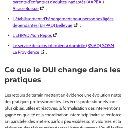
parents d’enfants et d’adultes inadaptés (AAPEAI)
(Ouverture dans une nouvelle fenêtre)
Alsace Bossue
;
L'établissement d’hébergement pour personnes âgées
(Ouverture dans une nouvelle
dépendantes (EHPAD) Bellevue
;
(Ouverture dans une nouvelle fenêtre)
L'EHPAD Mon Repos
;
Le service de soins infirmiers à domicile (SSIAD) SOSM
(Ouverture dans une nouvelle fenêtre)
La Providence
.
Ce que le DUI change dans les
pratiques
Les retours de terrain mettent en évidence une évolution nette
des pratiques professionnelles. Les écrits professionnels sont
plus ciblés, utiles et réactives, la formalisation des interventions
gagne en qualité et la coordination interdisciplinaire se renforce.
En parallèle, des métiers parfois peu visibles sont valorisés, et la
réduction des tâches redondantes libère du temps. L’outil facilite