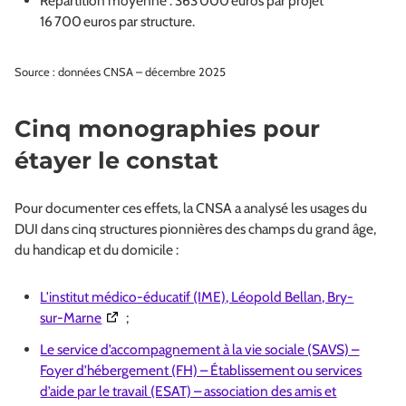
Répartition moyenne : 363 000 euros par projet
16 700 euros par structure.
Source : données CNSA – décembre 2025
Cinq monographies pour
étayer le constat
Pour documenter ces effets, la CNSA a analysé les usages du
DUI dans cinq structures pionnières des champs du grand âge,
du handicap et du domicile :
L'institut médico-éducatif (IME), Léopold Bellan, Bry-
(Ouverture dans une nouvelle fenêtre)
sur-Marne
;
Le service d’accompagnement à la vie sociale (SAVS) –
Foyer d’hébergement (FH) – Établissement ou services
d’aide par le travail (ESAT) – association des amis et