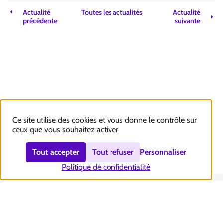
Actualité
Toutes les actualités
Actualité
précédente
suivante
Ce site utilise des cookies et vous donne le contrôle sur
ceux que vous souhaitez activer
Tout accepter
Tout refuser
Personnaliser
Politique de confidentialité
Nous contacter
Accessibilité : totalement conforme
Plan du site
Mentions légales
Politique et gestion des cookies
Sécurité et RGPD
Se désabonner aux communications de la CNSA