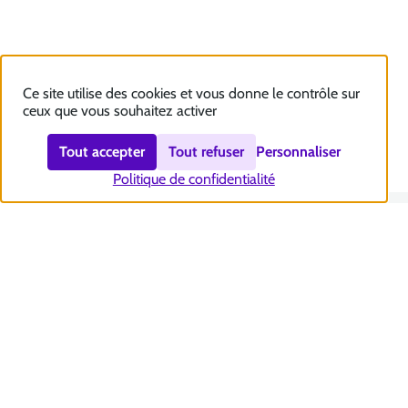
Ce site utilise des cookies et vous donne le contrôle sur
ceux que vous souhaitez activer
Tout accepter
Tout refuser
Personnaliser
Politique de confidentialité
Nous contacter
Accessibilité : totalement conforme
Plan du site
Mentions légales
Politique et gestion des cookies
Sécurité et RGPD
Se désabonner aux communications de la CNSA