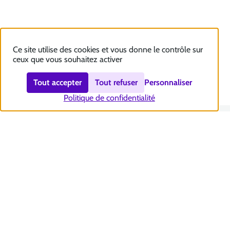
Ce site utilise des cookies et vous donne le contrôle sur
ceux que vous souhaitez activer
Tout accepter
Tout refuser
Personnaliser
Politique de confidentialité
Nous contacter
Accessibilité : totalement conforme
Plan du site
Mentions légales
Politique et gestion des cookies
Sécurité et RGPD
Se désabonner aux communications de la CNSA