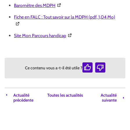
(Ouverture dans une nouvelle fenêtre)
Baromètre des MDPH
(Ouvert
Fiche en FALC : Tout savoir sur la MDPH (pdf, 1,04 Mo)
(Ouverture dans une nouvelle fen
Site Mon Parcours handicap
Ce contenu vous a-t-il été utile ?
Actualité
Toutes les actualités
Actualité
précédente
suivante