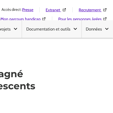
Accès direct :
(Ouverture dans une nouvelle 
(Ouver
Presse
Extranet
Recrutement
:
(Ouverture dans une nouvelle fenêtre)
(Ouver
Mon parcours handicap
Pour les personnes âgées
projets
Documentation et outils
Données
pagné
lescents