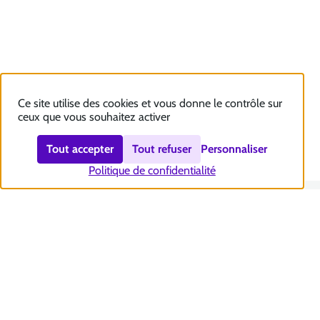
Ce site utilise des cookies et vous donne le contrôle sur
ceux que vous souhaitez activer
Tout accepter
Tout refuser
Personnaliser
Politique de confidentialité
Nous contacter
Accessibilité : totalement conforme
Plan du site
Mentions légales
Politique et gestion des cookies
Sécurité et RGPD
Se désabonner aux communications de la CNSA