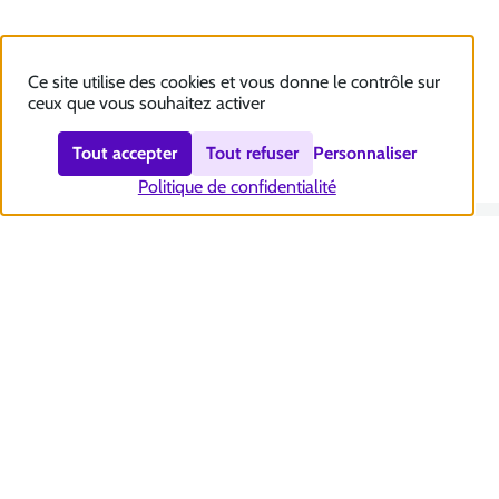
Ce site utilise des cookies et vous donne le contrôle sur
ceux que vous souhaitez activer
Tout accepter
Tout refuser
Personnaliser
Politique de confidentialité
Nous contacter
Accessibilité : totalement conforme
Plan du site
Mentions légales
Politique et gestion des cookies
Sécurité et RGPD
Se désabonner aux communications de la CNSA