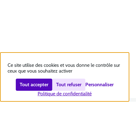
Ce site utilise des cookies et vous donne le contrôle sur
ceux que vous souhaitez activer
Tout accepter
Tout refuser
Personnaliser
Politique de confidentialité
Nous contacter
Accessibilité : totalement conforme
Plan du site
Mentions légales
Politique et gestion des cookies
Sécurité et RGPD
Se désabonner aux communications de la CNSA