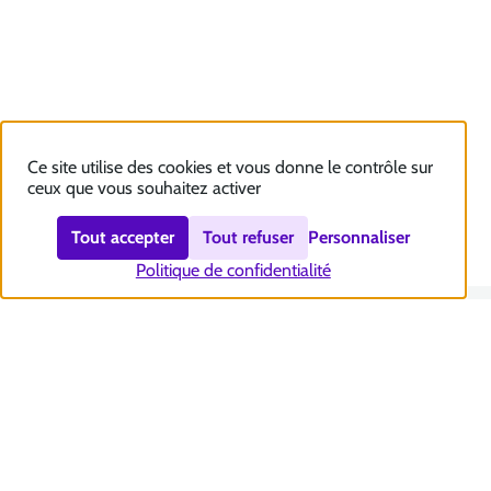
Ce site utilise des cookies et vous donne le contrôle sur
ceux que vous souhaitez activer
Tout accepter
Tout refuser
Personnaliser
Politique de confidentialité
Nous contacter
Accessibilité : totalement conforme
Plan du site
Mentions légales
Politique et gestion des cookies
Sécurité et RGPD
Se désabonner aux communications de la CNSA