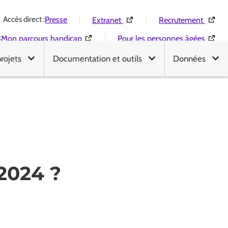
Accès direct :
(Ouverture dans une nouvelle 
(Ouver
Presse
Extranet
Recrutement
:
(Ouverture dans une nouvelle fenêtre)
(Ouver
Mon parcours handicap
Pour les personnes âgées
projets
Documentation et outils
Données
2024 ?