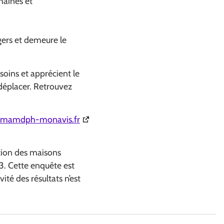
maines et
gers et demeure le
soins et apprécient le
e déplacer. Retrouvez
elle fenêtre)
(Ouverture dans une nouvelle fenêtre)
mamdph-monavis.fr
ction des maisons
. Cette enquête est
té des résultats n’est