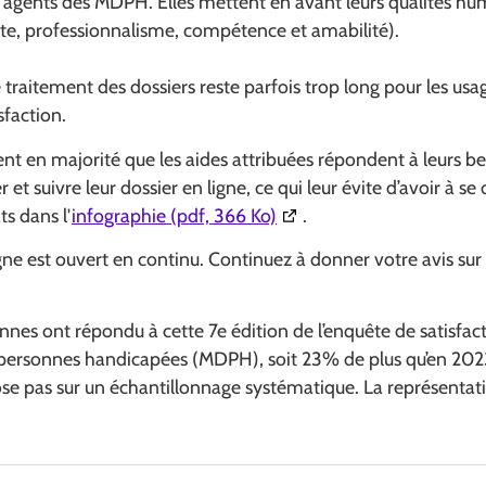
des agents des MDPH. Elles mettent en avant leurs qualités hu
ute, professionnalisme, compétence et amabilité).
 traitement des dossiers reste parfois trop long pour les usa
sfaction.
t en majorité que les aides attribuées répondent à leurs be
 et suivre leur dossier en ligne, ce qui leur évite d’avoir à s
(Ouverture dans une nouv
ts dans l'
infographie (pdf, 366 Ko)
.
gne est ouvert en continu. Continuez à donner votre avis sur
nnes ont répondu à cette 7e édition de l’enquête de satisfa
personnes handicapées (MDPH), soit 23% de plus qu’en 2023
e pas sur un échantillonnage systématique. La représentativi