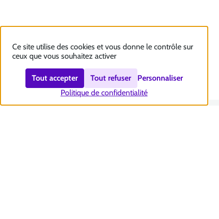
Ce site utilise des cookies et vous donne le contrôle sur
ceux que vous souhaitez activer
Tout accepter
Tout refuser
Personnaliser
Politique de confidentialité
Nous contacter
Accessibilité : totalement conforme
Plan du site
Mentions légales
Politique et gestion des cookies
Sécurité et RGPD
Se désabonner aux communications de la CNSA