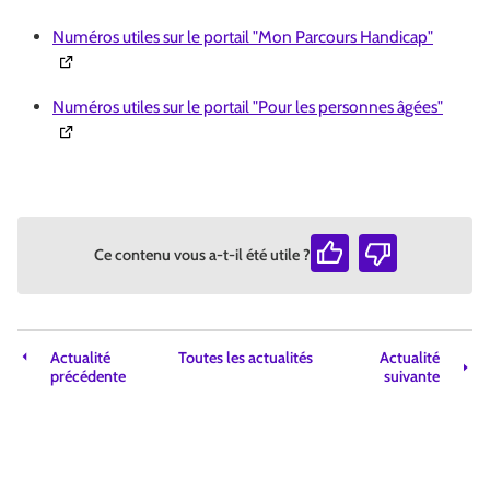
(Ouvert
Numéros utiles sur le portail "Mon Parcours Handicap"
(Ouver
Numéros utiles sur le portail "Pour les personnes âgées"
Ce contenu vous a-t-il été utile ?
Actualité
Toutes les actualités
Actualité
précédente
suivante