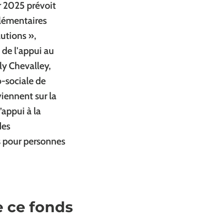
r 2025 prévoit
plémentaires
utions »,
 de l'appui au
rly Chevalley,
o-sociale de
iennent sur la
appui à la
des
s pour personnes
e ce fonds