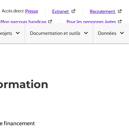
Accès direct :
(Ouverture dans une nouvelle 
(Ouver
Presse
Extranet
Recrutement
:
(Ouverture dans une nouvelle fenêtre)
(Ouver
Mon parcours handicap
Pour les personnes âgées
projets
Documentation et outils
Données
formation
 de financement