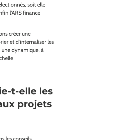
ectionnés, soit elle
fin l’ARS finance
ons créer une
r et d’internaliser les
er une dynamique, à
chelle
-t-elle les
aux projets
 les conseils