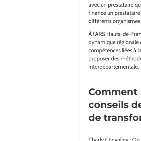
avec un prestataire qu
finance un prestatair
différents organismes g
À l’ARS Hauts-de-Franc
dynamique régionale qu
compétences liées à l
proposer des méthodes 
interdépartementale.
Comment l’
conseils d
de transfo
Charly Chevalley : On