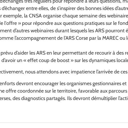
’échanges très réguliers pour répondre à leurs questions, m
’échanger entre elles, de s’inspirer des bonnes idées d’autres 
 Par exemple, la CNSA organise chaque semaine des webinaire
e l'offre » pour répondre aux questions pratiques sur le fonds
ent d’autres webinaires durant lesquels les ARS pourront é
comme l’accompagnement de l’ARS Corse par la MAREC ou le
révu d’aider les ARS en leur permettant de recourir à des 
n d’avoir un « effet coup de boost » sur les dynamiques local
ectivement, nous attendons avec impatience l’arrivée de ces
renforts devront encourager les organismes gestionnaires et
e offre coordonnée sur le territoire, favorable aux parcours
ses, des diagnostics partagés. Ils devront démultiplier l’act