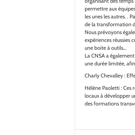
organisant des temps d
permettre aux équipes d
les unes les autres. .
de la transformation d
Nous prévoyons égalem
expériences réussies 
une boite à outils…
La CNSA a également p
une durée limitée, afi
Charly Chevalley : Eff
Hélène Paoletti : Ces 
locaux à développer un
des formations transver