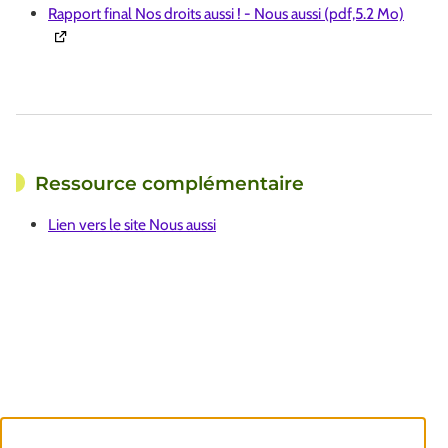
(Ouver
Rapport final Nos droits aussi ! - Nous aussi (pdf,5.2 Mo)
Ressource complémentaire
Lien vers le site Nous aussi