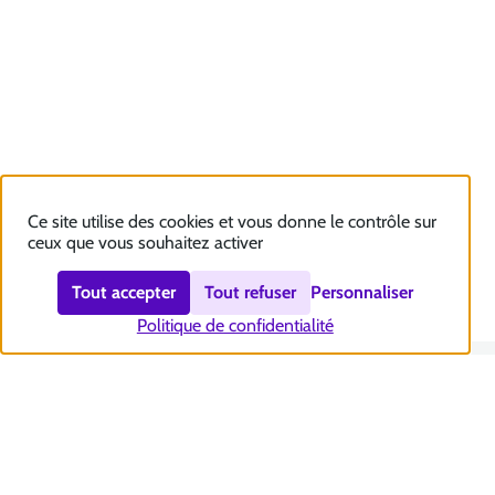
Ce site utilise des cookies et vous donne le contrôle sur
ceux que vous souhaitez activer
Tout accepter
Tout refuser
Personnaliser
Politique de confidentialité
Nous contacter
Accessibilité : totalement conforme
Plan du site
Mentions légales
Politique et gestion des cookies
Sécurité et RGPD
Se désabonner aux communications de la CNSA