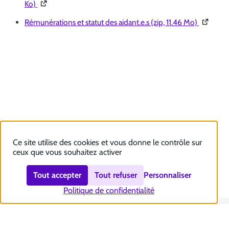
(Ouverture dans une nouvelle fenêtre)
Ko)
(Ouvertu
Rémunérations et statut des aidant.e.s (zip, 11.46 Mo)
Ce site utilise des cookies et vous donne le contrôle sur
ceux que vous souhaitez activer
Tout accepter
Tout refuser
Personnaliser
Politique de confidentialité
Nous contacter
Accessibilité : totalement conforme
Plan du site