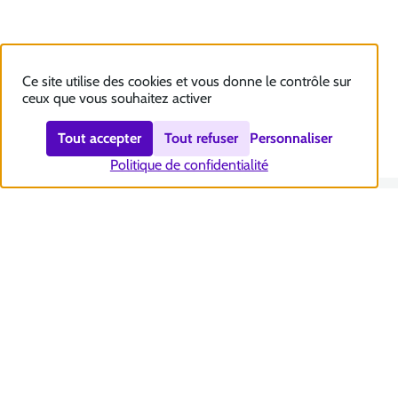
Ce site utilise des cookies et vous donne le contrôle sur
ceux que vous souhaitez activer
Tout accepter
Tout refuser
Personnaliser
Politique de confidentialité
Nous contacter
Accessibilité : totalement conforme
Plan du site
Mentions légales
Politique et gestion des cookies
Sécurité et RGPD
Se désabonner aux communications de la CNSA