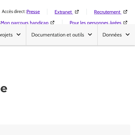
Accès direct :
(Ouverture dans une nouvelle 
(Ouver
Presse
Extranet
Recrutement
:
(Ouverture dans une nouvelle fenêtre)
(Ouver
Mon parcours handicap
Pour les personnes âgées
projets
Documentation et outils
Données
de