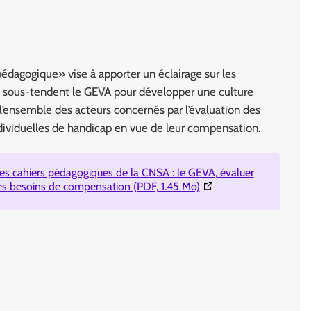
pédagogique» vise à apporter un éclairage sur les
 sous-tendent le GEVA pour développer une culture
ensemble des acteurs concernés par l’évaluation des
ndividuelles de handicap en vue de leur compensation.
es cahiers pédagogiques de la CNSA : le GEVA, évaluer
(Ouverture dans une nou
es besoins de compensation (PDF, 1.45 Mo)