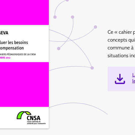
Ce « cahier 
concepts qui
commune à l’
situations i
L
l