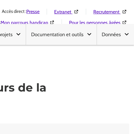
Accès direct :
(Ouverture dans une nouvelle 
(Ouver
Presse
Extranet
Recrutement
:
(Ouverture dans une nouvelle fenêtre)
(Ouver
Mon parcours handicap
Pour les personnes âgées
projets
Documentation et outils
Données
rs de la