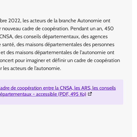
re 2022, les acteurs de la branche Autonomie ont
r nouveau cadre de coopération. Pendant un an, 450
 CNSA, des conseils départementaux, des agences
e santé, des maisons départementales des personnes
et des maisons départementales de l'autonomie ont
concert pour imaginer et définir un cadre de coopération
r les acteurs de l’autonomie.
adre de coopération entre la CNSA, les ARS, les conseils
(Ouverture dans une nouv
épartementaux - accessible (PDF, 495 Ko)