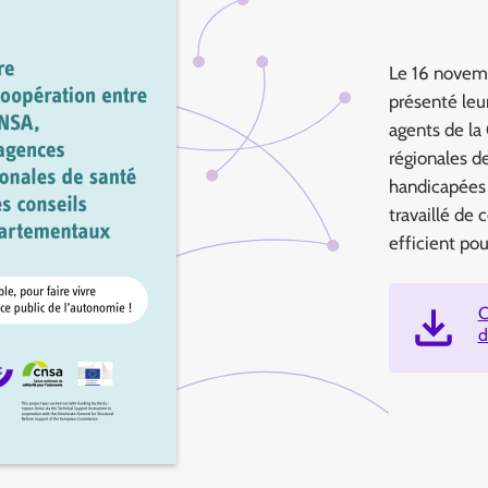
Le 16 novemb
présenté leu
agents de la
régionales d
handicapées 
travaillé de 
efficient pou
C
d