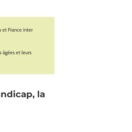
u et France inter
s âgées et leurs
ndicap, la