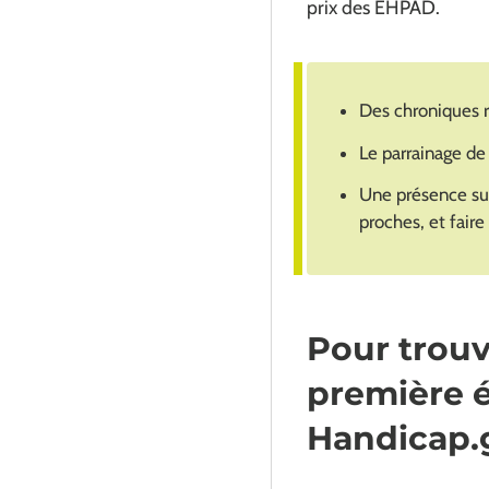
prix des EHPAD.
Des chroniques ra
Le parrainage de 
Une présence sur
proches, et faire
Pour trouv
première é
Handicap.