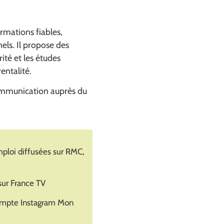
rmations fiables,
els. Il propose des
rité et les études
entalité.
ommunication auprès du
emploi diffusées sur RMC,
sur France TV
compte Instagram Mon
ans une nouvelle fenêtre)