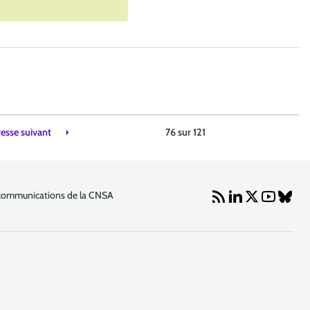
sse suivant
76 sur
121
communications de la CNSA