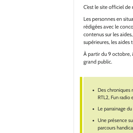
C’est le site officiel 
Les personnes en situa
rédigées avec le conco
contenus sur les aides,
supérieures, les aides
À partir du 9 octobr
grand public.
Des chroniques ra
RTL2, Fun radio 
Le parrainage du
Une présence sur
parcours handica