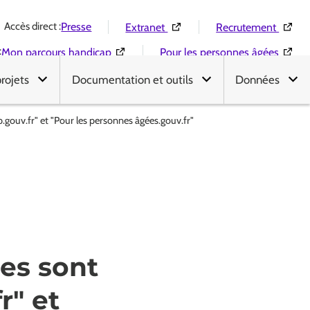
Accès direct :
(Ouverture dans une nouvelle 
(Ouver
Presse
Extranet
Recrutement
:
(Ouverture dans une nouvelle fenêtre)
(Ouver
Mon parcours handicap
Pour les personnes âgées
projets
Documentation et outils
Données
.gouv.fr" et "Pour les personnes âgées.gouv.fr"
s
es sont
r" et