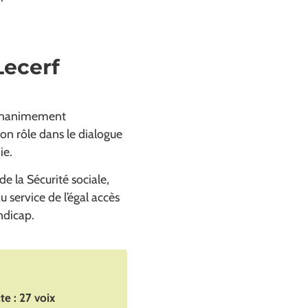
Lecerf
r unanimement
on rôle dans le dialogue
ie.
 la Sécurité sociale,
u service de l’égal accès
ndicap.
te : 27 voix