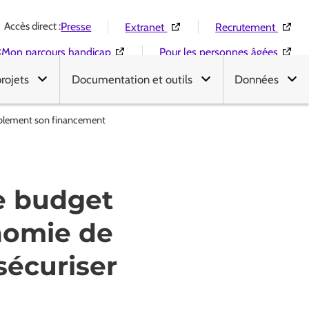
Accès direct :
(Ouverture dans une nouvelle 
(Ouver
Presse
Extranet
Recrutement
:
(Ouverture dans une nouvelle fenêtre)
(Ouver
Mon parcours handicap
Pour les personnes âgées
projets
Documentation et outils
Données
urablement son financement
e budget
onomie de
 sécuriser