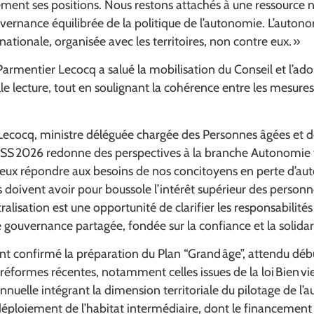
ement ses positions. Nous restons attachés à une ressource 
uvernance équilibrée de la politique de l’autonomie. L’auto
 nationale, organisée avec les territoires, non contre eux.
»
Parmentier Lecocq a salué la mobilisation du Conseil et l’adop
 lecture, tout en soulignant la cohérence entre les mesures 
Lecocq, ministre déléguée chargée des Personnes âgées et 
SS 2026 redonne des perspectives à la branche Autonomie t
eux répondre aux besoins de nos concitoyens en perte d’au
 doivent avoir pour boussole l’intérêt supérieur des perso
ralisation est une opportunité de clarifier les responsabilité
e gouvernance partagée, fondée sur la confiance et la solidar
t confirmé la préparation du Plan “Grand âge”, attendu débu
réformes récentes, notamment celles issues de la loi
Bien vie
uelle intégrant la dimension territoriale du pilotage de l’a
déploiement de l’habitat intermédiaire, dont le financement