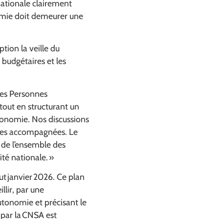
nationale clairement
nomie doit demeurer une
tion la veille du
budgétaires et les
des Personnes
out en structurant un
tonomie. Nos discussions
nnes accompagnées. Le
s de l’ensemble des
ité nationale.
»
t janvier 2026. Ce plan
illir
, par une
utonomie et précisant le
 par la CNSA est