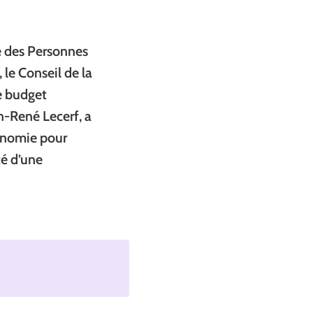
e des Personnes
le Conseil de la
e budget
n-René Lecerf, a
tonomie pour
té d’une