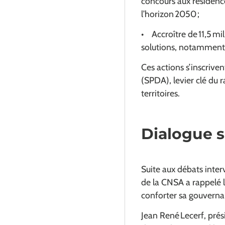
concours aux résidenc
l’horizon 2050 ;
• Accroître de 11,5 mi
solutions, notamment
Ces actions s’inscriv
(SPDA), levier clé du
territoires.
Dialogue s
Suite aux débats inte
de la CNSA a rappelé 
conforter sa gouvernan
Jean René Lecerf, prés