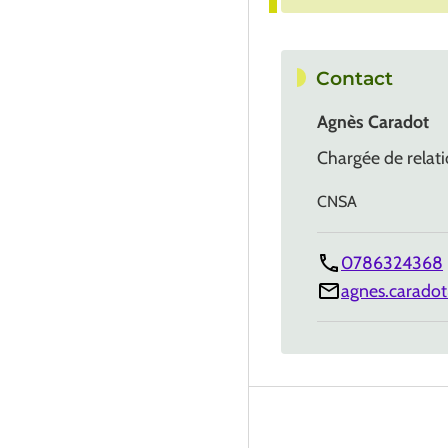
Contact
Agnès Caradot
Chargée de relati
CNSA
0786324368
agnes.caradot