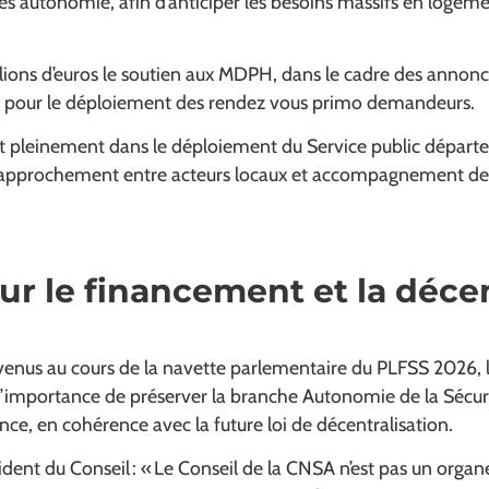
es autonomie, afin d’anticiper les besoins massifs en logem
llions d’euros le soutien aux MDPH, dans le cadre des annon
 pour le déploiement des rendez vous primo demandeurs.
ent pleinement dans le déploiement du Service public dépar
 rapprochement entre acteurs locaux et accompagnement des 
ur le financement et la décen
rvenus au cours de la navette parlementaire du PLFSS 2026, l
l’importance de préserver la branche Autonomie de la Sécuri
ce, en cohérence avec la future loi de décentralisation.
ident du Conseil : «
Le Conseil de la CNSA n’est pas un organe 