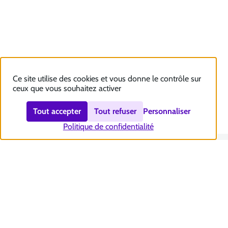
Ce site utilise des cookies et vous donne le contrôle sur
ceux que vous souhaitez activer
Tout accepter
Tout refuser
Personnaliser
Politique de confidentialité
Nous contacter
Accessibilité : totalement conforme
Plan du site
Mentions légales
Politique et gestion des cookies
Sécurité et RGPD
Se désabonner aux communications de la CNSA