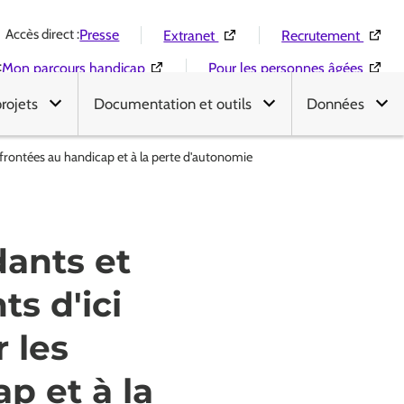
Accès direct :
(Ouverture dans une nouvelle 
(Ouver
Presse
Extranet
Recrutement
:
(Ouverture dans une nouvelle fenêtre)
(Ouver
Mon parcours handicap
Pour les personnes âgées
projets
Documentation et outils
Données
nfrontées au handicap et à la perte d'autonomie
dants et
s d'ici
 les
p et à la