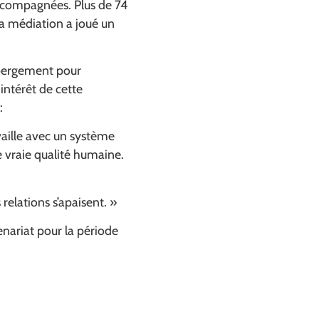
accompagnées. Plus de 74
a médiation a joué un
ébergement pour
'intérêt de cette
 :
vaille avec un système
e vraie qualité humaine
.
 relations s’apaisen
t. »
enariat pour la période