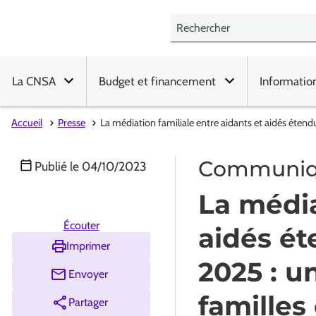
La CNSA
Budget et financement
Informatio
Accueil
Presse
La médiation familiale entre aidants et aidés étend
Communiqu
Publié le
04/10/2023
La média
Écouter
aidés ét
Imprimer
2025 : u
Envoyer
familles
Partager