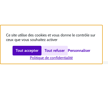
Ce site utilise des cookies et vous donne le contrôle sur
ceux que vous souhaitez activer
Tout accepter
Tout refuser
Personnaliser
Politique de confidentialité
Nous contacter
Accessibilité : totalement conforme
Plan du site
Mentions légales
Politique et gestion des cookies
Sécurité et RGPD
Se désabonner aux communications de la CNSA